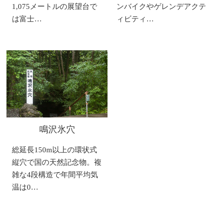
1,075メートルの展望台で
ンバイクやゲレンデアクテ
は富士…
ィビティ…
鳴沢氷穴
総延長150m以上の環状式
縦穴で国の天然記念物。複
雑な4段構造で年間平均気
温は0…