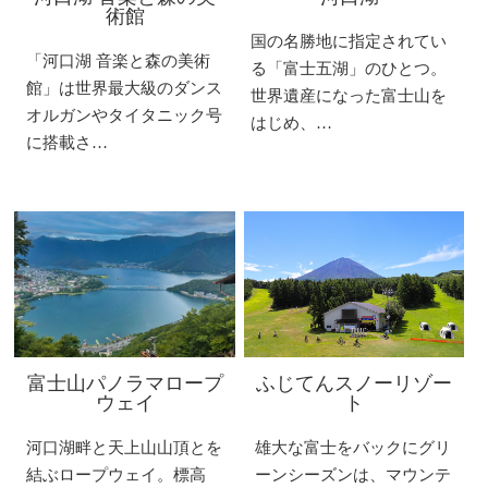
術館
国の名勝地に指定されてい
「河口湖 音楽と森の美術
る「富士五湖」のひとつ。
館」は世界最大級のダンス
世界遺産になった富士山を
オルガンやタイタニック号
はじめ、…
に搭載さ…
富士山パノラマロープ
ふじてんスノーリゾー
ウェイ
ト
河口湖畔と天上山山頂とを
雄大な富士をバックにグリ
結ぶロープウェイ。標高
ーンシーズンは、マウンテ