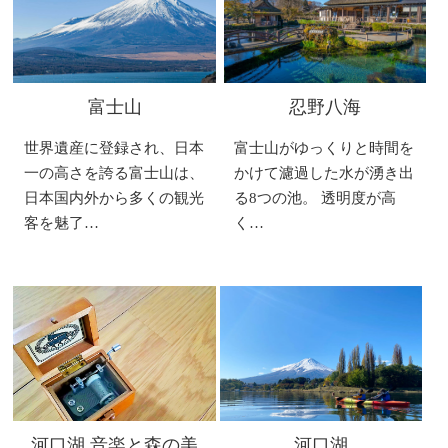
富士山
忍野八海
世界遺産に登録され、日本
富士山がゆっくりと時間を
一の高さを誇る富士山は、
かけて濾過した水が湧き出
日本国内外から多くの観光
る8つの池。 透明度が高
客を魅了…
く…
河口湖 音楽と森の美
河口湖