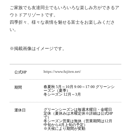
ご家族でも友達同士でもいろいろな楽しみ方ができるア
ウトドアリゾートです。
四季折々、様々な表情を魅せる富士をお楽しみくださ
い。
※掲載画像はイメージです。
https://www.fujiten.net/
公式HP
春夏秋 5月～10月 9:00～17:00 グリーンシ
期間
ーズン（夏季）
冬シーズン 12月～3月
グリーンシーズンは毎週木曜日・金曜日
運休日
定休（夏休みは木曜定休※詳細は公式HP
で）
冬シーズン営業は無休（営業期間は12月
中旬から4月上旬の予定）
※天候により期間が変動