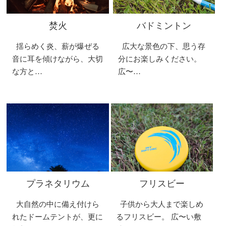
焚火
バドミントン
揺らめく炎、薪が爆ぜる
広大な景色の下、思う存
音に耳を傾けながら、大切
分にお楽しみください。
な方と…
広〜…
プラネタリウム
フリスビー
大自然の中に備え付けら
子供から大人まで楽しめ
れたドームテントが、更に
るフリスビー。 広〜い敷