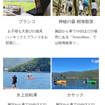
ブランコ
神秘の森 樹海散策
お子様も大喜びの遊具、
施設から車で10分ほどの場
ハンモックとブランコをお
所にある「NaturaBase」で
部屋に…
は樹海散策ツ…
水上自転車
カヤック
施設から車で10分ほどの
施設から車で10分ほどの