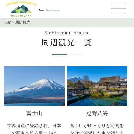
TOP
>
周辺観光
Sightseeing-around
周辺観光一覧
富士山
忍野八海
世界遺産に登録され、日本
富士山がゆっくりと時間を
一の高さを誇る富士山は、
かけて濾過した水が湧き出