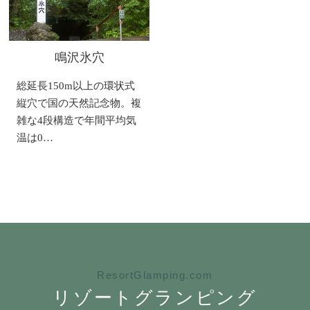
鳴沢氷穴
総延長150m以上の環状式
縦穴で国の天然記念物。複
雑な4段構造で年間平均気
温は0…
ResortGlamping.com
リゾートグランピング