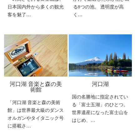
日本国内外から多くの観光
る8つの池。 透明度が高
客を魅了…
く…
河口湖 音楽と森の美
河口湖
術館
国の名勝地に指定されてい
「河口湖 音楽と森の美術
る「富士五湖」のひとつ。
館」は世界最大級のダンス
世界遺産になった富士山を
オルガンやタイタニック号
はじめ、…
に搭載さ…