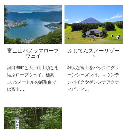
富士山パノラマロープ
ふじてんスノーリゾー
ウェイ
ト
河口湖畔と天上山山頂とを
雄大な富士をバックにグリ
結ぶロープウェイ。標高
ーンシーズンは、マウンテ
1,075メートルの展望台で
ンバイクやゲレンデアクテ
は富士…
ィビティ…